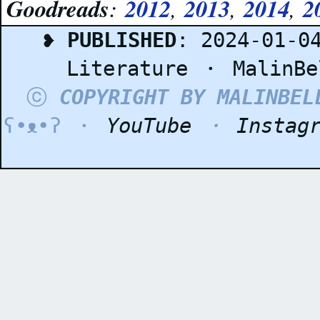
Goodreads
2012
2013
2014
2
:
,
,
,
❥
PUBLISHED
: 2024-01-0
Literature
・
MalinBe
ⓒ
COPYRIGHT BY MALINBEL
ʕ•ᴥ•ʔ ・
YouTube
・
Instag